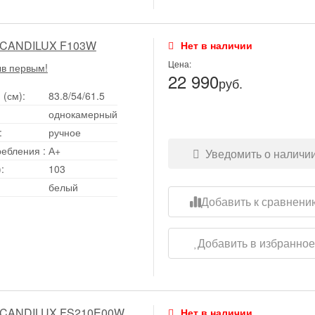
SCANDILUX F103W
Нет в наличии
Цена:
ыв первым!
22 990
руб.
 (см):
83.8/54/61.5
однокамерный
:
ручное
ребления
:
А+
Уведомить о наличи
:
103
белый
Добавить к сравнени
Добавить в избранно
SCANDILUX FS210E00W
Нет в наличии