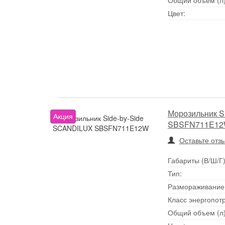
Цвет:
Морозильник S
Акция
Морозильник Side-by-Side
SBSFN711E1
SCANDILUX SBSFN711E12W
Оставьте отз
Габариты (В/Ш/Г)
Тип:
Размораживание
Класс энергопот
Общий объем (л)