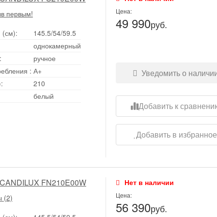
Цена:
ыв первым!
49 990
руб.
 (см):
145.5/54/59.5
однокамерный
:
ручное
ребления
:
А+
Уведомить о наличи
:
210
белый
Добавить к сравнени
Добавить в избранно
SCANDILUX FN210E00W
Нет в наличии
Цена:
 (2)
56 390
руб.
 (см):
145.5/54/59.5