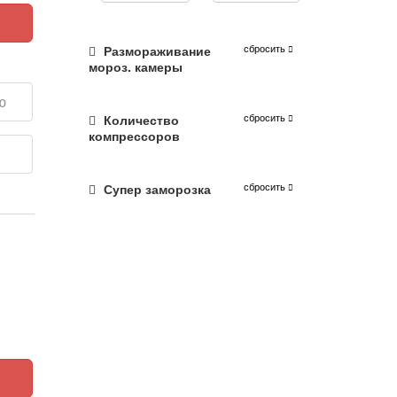
сбросить
Размораживание
мороз. камеры
ю
сбросить
Количество
компрессоров
е
сбросить
Супер заморозка