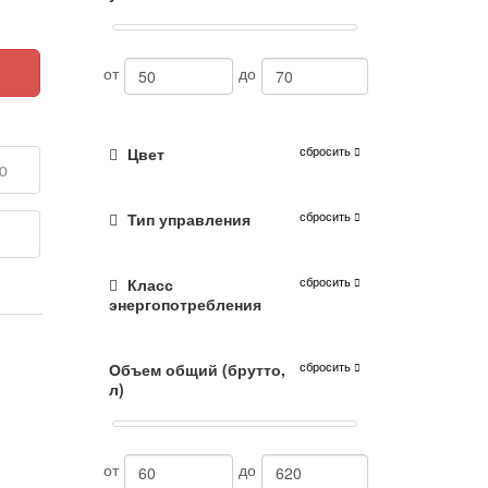
от
до
сбросить
Цвет
ю
сбросить
Тип управления
е
сбросить
Класс
энергопотребления
сбросить
Объем общий (брутто,
л)
от
до