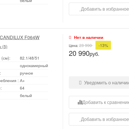
белый
Добавить в избранно
SCANDILUX F064W
Нет в наличии
23 990
-13%
Цена:
 (5)
20 990
руб.
 (см):
82.1/48/51
однокамерный
:
ручное
ребления
:
А+
Уведомить о наличи
:
64
белый
Добавить к сравнени
Добавить в избранно