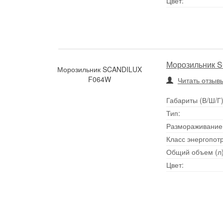
Цвет:
Морозильник 
Морозильник SCANDILUX
F064W
Читать отзывы
Габариты (В/Ш/Г)
Тип:
Размораживание
Класс энергопот
Общий объем (л)
Цвет: