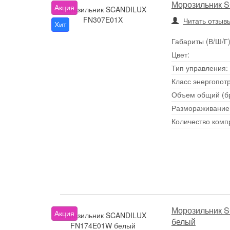
Морозильник 
Акция
Морозильник SCANDILUX
FN307E01X
Читать отзывы
Хит
Габариты (В/Ш/Г)
Цвет:
Тип управления:
Класс энергопот
Объем общий (бру
Размораживание 
Количество комп
Морозильник 
Акция
Морозильник SCANDILUX
белый
FN174E01W белый