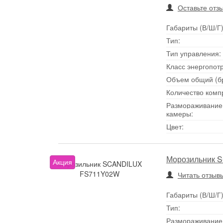
Оставьте отз
Габариты (В/Ш/Г)
Тип:
Тип управления:
Класс энергопот
Объем общий (бру
Количество комп
Размораживание
камеры:
Цвет:
Морозильник 
Акция
Морозильник SCANDILUX
FS711Y02W
Читать отзывы
Габариты (В/Ш/Г)
Тип:
Размораживание