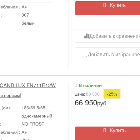
Купить
ребления
:
А+
:
307
белый
Добавить к сравнени
Добавить в избранно
SCANDILUX FN711E12W
В наличии
88 990
-25%
Цена:
ыв первым!
66 950
руб.
 (см):
186/59.5/65
однокамерный
:
NO FROST
Купить
ребления
:
А+
:
307