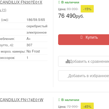
SCANDILUX FN307E01X
В наличии
89 990
-15%
Цена:
 (1)
76 490
руб.
 (см):
186/59.5/65
серебристый
электронное
Купить
ребления:
A+
тто, л):
307
мороз. камеры:
No Frost
рессоров:
1
Добавить к сравнени
Добавить в избранно
SCANDILUX FN174E01W
В наличии
72 990
-45%
Цена: