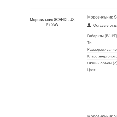
Морозильник 
Морозильник SCANDILUX
F103W
Оставьте отз
Габариты (В/Ш/Г)
Тип:
Размораживание
Класс энергопот
Общий объем (л)
Цвет:
Морозильник 