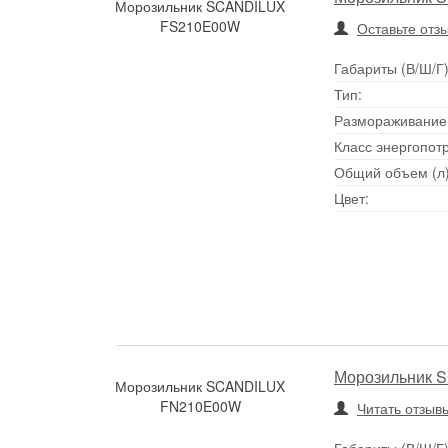
Морозильник SCANDILUX
FS210E00W
Оставьте отз
Габариты (В/Ш/Г)
Тип:
Размораживание
Класс энергопот
Общий объем (л)
Цвет:
Морозильник 
Морозильник SCANDILUX
FN210E00W
Читать отзывы
Габариты (В/Ш/Г)