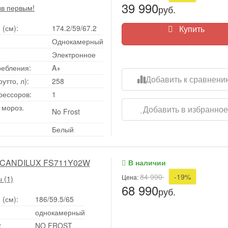
39 990
ыв первым!
руб.
 (см):
174.2/59/67.2
Купить
Однокамерный
Электронное
ребления:
A+
Добавить к сравнени
тто, л):
258
рессоров:
1
 мороз.
Добавить в избранно
No Frost
Белый
SCANDILUX FS711Y02W
В наличии
84 990
-19%
Цена:
 (1)
68 990
руб.
 (см):
186/59.5/65
однокамерный
:
NO FROST