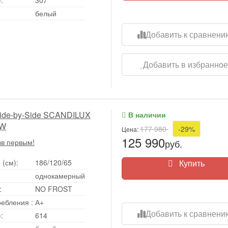
белый
Добавить к сравнени
Добавить в избранно
ide-by-Side SCANDILUX
В наличии
2W
177 980
-29%
Цена:
125 990
ыв первым!
руб.
 (см):
186/120/65
Купить
однокамерный
:
NO FROST
ребления
:
А+
Добавить к сравнени
:
614