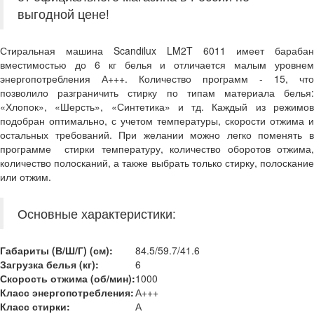
выгодной цене!
Стиральная машина Scandilux LM2T 6011 имеет барабан
вместимостью до 6 кг белья и отличается малым уровнем
энергопотребления А+++. Количество программ - 15, что
позволило разграничить стирку по типам материала белья:
«Хлопок», «Шерсть», «Синтетика» и тд. Каждый из режимов
подобран оптимально, с учетом температуры, скорости отжима и
остальных требований. При желании можно легко поменять в
программе стирки температуру, количество оборотов отжима,
количество полосканий, а также выбрать только стирку, полоскание
или отжим.
Основные характеристики:
Габариты (В/Ш/Г) (см):
84.5/59.7/41.6
Загрузка белья (кг):
6
Скорость отжима (об/мин)
:
1000
Класс энергопотребления:
А+++
Класс стирки:
А