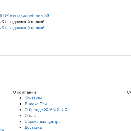
X c выдвижной полкой
X c выдвижной полкой
О компании
С
Контакты
Яндекс Пэй
О бренде SCANDILUX
О нас
Сервисные центры
Доставка
та