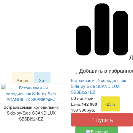
Д
Добавить в избранно
Акция
Хит
Встраиваемый холодильник
Side-by-Side SCANDILUX
SBSBI524EZ
В наличии
142 980
-23%
Цена:
Встраиваемый холодильник
109 990
руб.
Side-by-Side SCANDILUX
SBSBI524EZ
Купить
В кредит