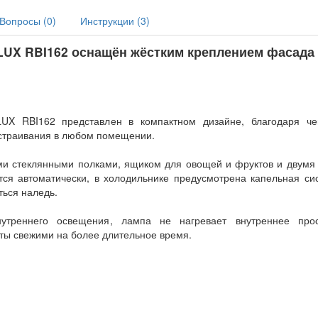
Вопросы (
0
)
Инструкции (
3
)
UX RBI162 оснащён жёстким креплением фасада 
UX RBI162 представлен в компактном дизайне, благодаря че
встраивания в любом помещении.
ми стеклянными полками, ящиком для овощей и фруктов и двумя
ся автоматически, в холодильнике предусмотрена капельная си
ться наледь.
утреннего освещения, лампа не нагревает внутреннее прос
кты свежими на более длительное время.