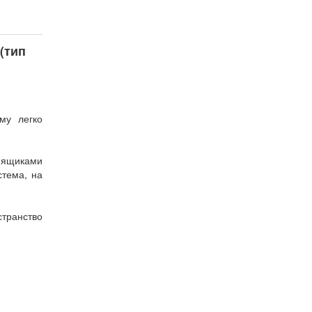
(тип
му легко
 ящиками
стема, на
транство