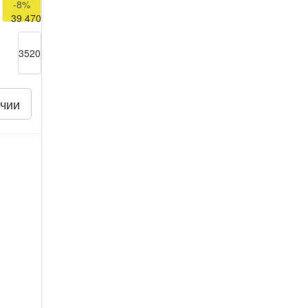
-8%
39 470
3520
чии