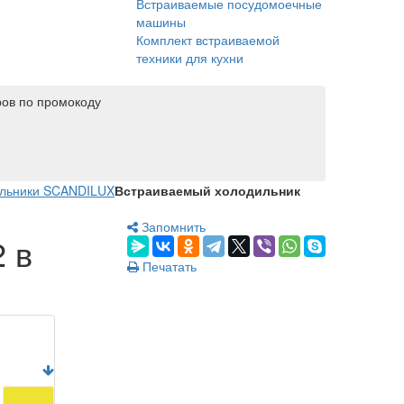
Встраиваемые посудомоечные
машины
Комплект встраиваемой
техники для кухни
ров по промокоду
ильники SCANDILUX
Встраиваемый холодильник
Запомнить
 в
Печатать
42 990