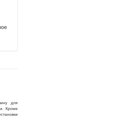
ное
шину для
м. Кроме
установки