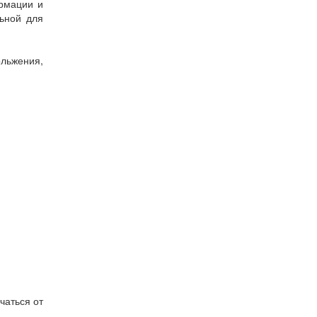
ормации и
ьной для
льжения,
чаться от