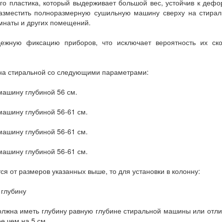
го пластика, который выдерживает большой вес, устойчив к деф
разместить полноразмерную сушильную машину сверху на стирал
мнаты и других помещений.
ежную фиксацию приборов, что исключает вероятность их ско
на стиральной со следующими параметрами:
машину глубиной 56 см.
машину глубиной 56-61 см.
машину глубиной 56-61 см.
машину глубиной 56-61 см.
я от размеров указанных выше, то для установки в колонну:
 глубину
олжна иметь глубину равную глубине стиральной машины или отли
е чем на 5 см.