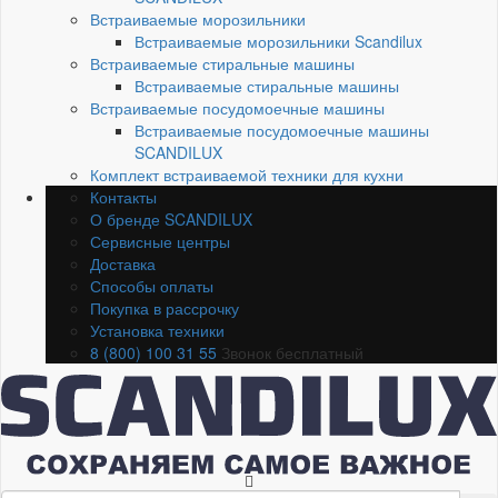
Встраиваемые морозильники
Встраиваемые морозильники Scandilux
Встраиваемые стиральные машины
Встраиваемые стиральные машины
Встраиваемые посудомоечные машины
Встраиваемые посудомоечные машины
SCANDILUX
Комплект встраиваемой техники для кухни
Контакты
О бренде SCANDILUX
Сервисные центры
Доставка
Способы оплаты
Покупка в рассрочку
Установка техники
8 (800) 100 31 55
Звонок бесплатный