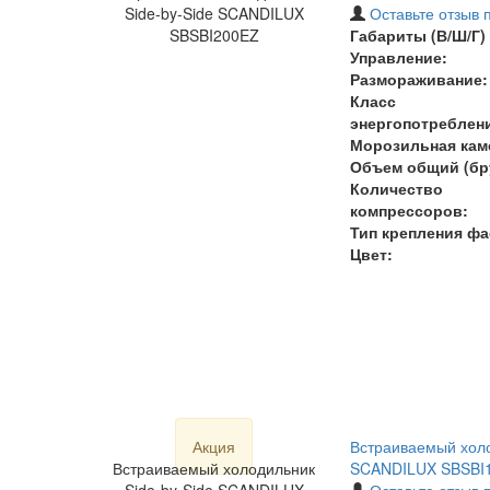
Side-by-Side SCANDILUX
Оставьте отзыв 
SBSBI200EZ
Габариты (В/Ш/Г) 
Управление:
Размораживание:
Класс
энергопотреблен
Морозильная кам
Объем общий (бру
Количество
компрессоров:
Тип крепления фа
Цвет:
Акция
Встраиваемый холо
Встраиваемый холодильник
SCANDILUX SBSBI