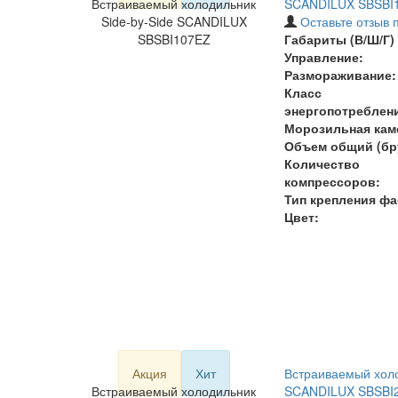
Встраиваемый холодильник
SCANDILUX SBSBI
Side-by-Side SCANDILUX
Оставьте отзыв 
SBSBI107EZ
Габариты (В/Ш/Г) 
Управление:
Размораживание:
Класс
энергопотреблен
Морозильная кам
Объем общий (бру
Количество
компрессоров:
Тип крепления фа
Цвет:
Акция
Хит
Встраиваемый холо
Встраиваемый холодильник
SCANDILUX SBSBI