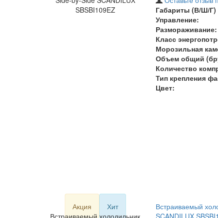
Side-by-Side SCANDILUX
Оставьте отзыв 
SBSBI109EZ
Габариты (В/Ш/Г) 
Управление:
Размораживание:
Класс энергопотр
Морозильная кам
Объем общий (бру
Количество комп
Тип крепления фа
Цвет:
Акция
Хит
Встраиваемый холо
Встраиваемый холодильник
SCANDILUX SBSBI