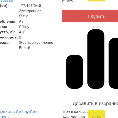
первым!
94 990
(см):
177/108/54.5
Электронное
Купить
Static
ебления:
A+
ера:
Сбоку
тто, л):
412
рессоров:
2
сада:
Жесткое крепление
Белый
Добавить в избранн
дильник Side-by-Side
Нет в наличии
162EZ
100 580
-30%
Цена: