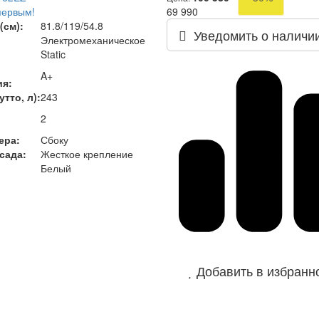
первым!
69 990
(см):
81.8/119/54.8
Уведомить о наличи
Электромеханическое
Static
A+
ия:
тто, л):
243
2
ера:
Сбоку
сада:
Жесткое крепление
Белый
Добавить в избранн