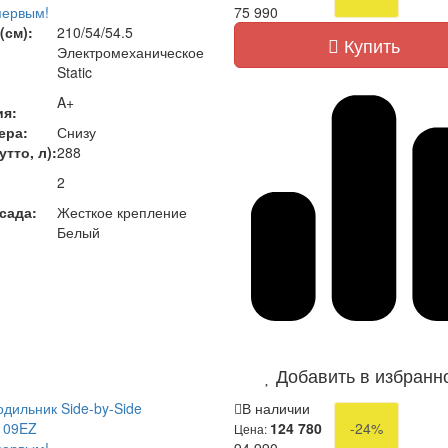
первым!
75 990
(см):
210/54/54.5
Купить
Электромеханическое
Static
A+
ия:
ера:
Снизу
тто, л):
288
2
сада:
Жесткое крепление
Белый
Добавить в избранн
дильник Side-by-Side
В наличии
109EZ
124 780
-24%
Цена: