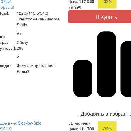
107EZ
117 580
-32%
Цена:
первым!
79 990
(см):
122.5/113.5/54.8
Купить
Электромеханическое
Static
A+
ия:
ера:
Сбоку
тто, л):
286
2
сада:
Жесткое крепление
Белый
Добавить в избранн
дильник Side-by-Side
В наличии
200EZ
111 780
-32%
Цена: