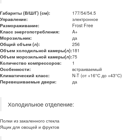
Габариты (В/
Ш/Г
) (см):
177/54/54.5
Управление:
электронное
Размораживание:
Frost Free
Класс энергопотребления:
A+
Морозильник:
да
Общий объем (л):
256
Объем холодильной камеры
(л):
181
Объем морозильной камеры
(л):
75
Количество компрессоров:
1
Особенности:
встраиваемый
Климатический класс
:
N-T (от +16°С до +43°С)
Перевешиваемые двери
:
да
Холодильное отделение:
Полки из закаленного стекла
Ящик для овощей и фруктов